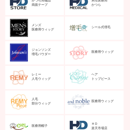
かつら用備品
男性医療用
両面テープ
かつら
メンズ
シール式増毛
医療用ウィッグ
ジョンソンズ
医療用ウィッグ
増毛パウダー
レミー
ヘア
人毛ウィッグ
トップピース
人毛
医療用ウィッグ
部分ウィッグ
ＨＤ
医療用帽子
楽天市場店